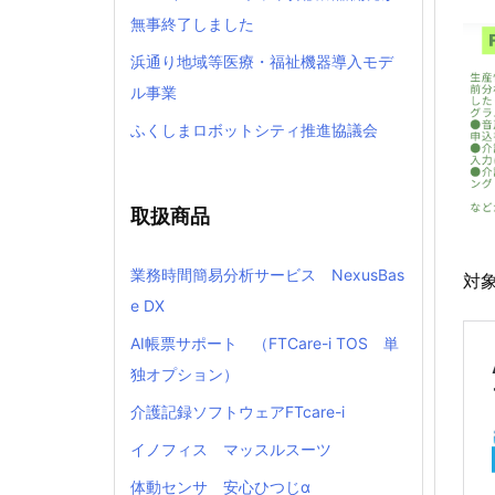
無事終了しました
浜通り地域等医療・福祉機器導入モデ
ル事業
ふくしまロボットシティ推進協議会
取扱商品
業務時間簡易分析サービス NexusBas
対
e DX
AI帳票サポート （FTCare-i TOS 単
独オプション）
介護記録ソフトウェアFTcare-i
イノフィス マッスルスーツ
体動センサ 安心ひつじα