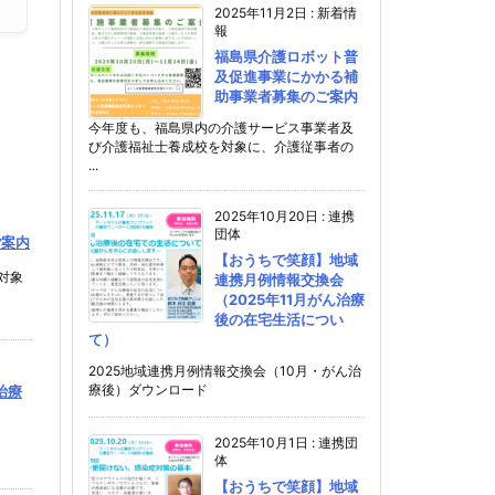
2025年11月2日
:
新着情
報
福島県介護ロボット普
及促進事業にかかる補
助事業者募集のご案内
今年度も、福島県内の介護サービス事業者及
び介護福祉士養成校を対象に、介護従事者の
...
2025年10月20日
:
連携
団体
ご案内
【おうちで笑顔】地域
対象
連携月例情報交換会
（2025年11月がん治療
後の在宅生活につい
て）
2025地域連携月例情報交換会（10月・がん治
療後）ダウンロード
治療
2025年10月1日
:
連携団
体
【おうちで笑顔】地域