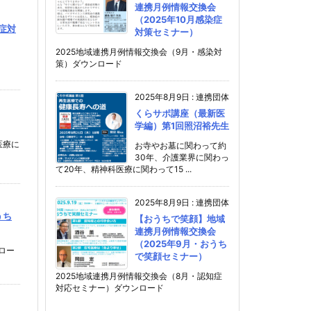
連携月例情報交換会
（2025年10月感染症
症対
対策セミナー）
2025地域連携月例情報交換会（9月・感染対
策）ダウンロード
2025年8月9日
:
連携団体
くらサポ講座（最新医
学編）第1回照沼裕先生
医療に
お寺やお墓に関わって約
30年、介護業界に関わっ
て20年、精神科医療に関わって15 ...
2025年8月9日
:
連携団体
うち
【おうちで笑顔】地域
連携月例情報交換会
（2025年9月・おうち
ロー
で笑顔セミナー）
2025地域連携月例情報交換会（8月・認知症
対応セミナー）ダウンロード