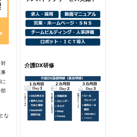
を対
介護DX研修
従事
用に
一部
品とな