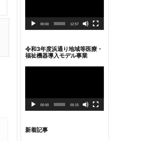
レ
ー
ヤ
ー
00:00
12:57
令和3年度浜通り地域等医療・
福祉機器導入モデル事業
動
画
プ
レ
ー
ヤ
ー
00:00
00:15
新着記事