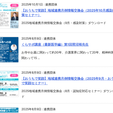
2025年10月1日
:
連携団体
【おうちで笑顔】地域連携月例情報交換会（2025年10月感染
策セミナー）
2025地域連携月例情報交換会（9月・感染対策）ダウンロード
2025年8月9日
:
連携団体
くらサポ講座（最新医学編）第1回照沼裕先生
お寺やお墓に関わって約30年、介護業界に関わって20年、精神科
関わって15 ...
2025年8月9日
:
連携団体
【おうちで笑顔】地域連携月例情報交換会（2025年9月・お
で笑顔セミナー）
2025地域連携月例情報交換会（8月・認知症対応セミナー）ダウン
ド
2025年8月9日
:
連携団体