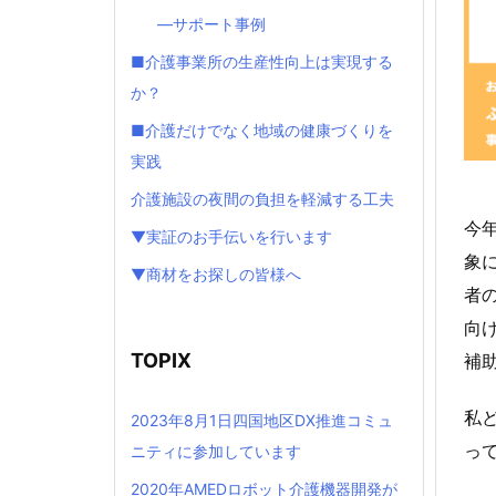
―サポート事例
■介護事業所の生産性向上は実現する
か？
■介護だけでなく地域の健康づくりを
実践
介護施設の夜間の負担を軽減する工夫
今
▼実証のお手伝いを行います
象
▼商材をお探しの皆様へ
者
向
TOPIX
補
私ど
2023年8月1日四国地区DX推進コミュ
っ
ニティに参加しています
2020年AMEDロボット介護機器開発が