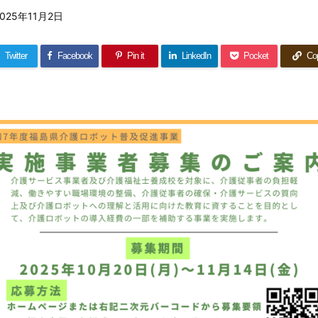
2025年11月2日
Twitter
Facebook
Pin it
LinkedIn
Pocket
Co