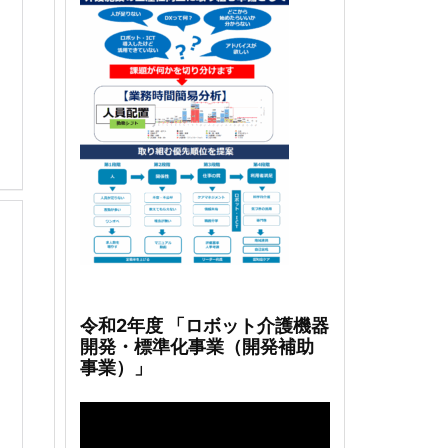
令和2年度 「ロボット介護機器
開発・標準化事業（開発補助
事業）」
動
画
プ