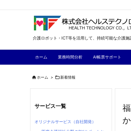
介護ロボット・ICT等を活用して、持続可能な介護
ホーム
業務時間分析
AI帳票サポート

ホーム
>

新着情報
サービス一覧
福
か
オリジナルサービス（自社開発）