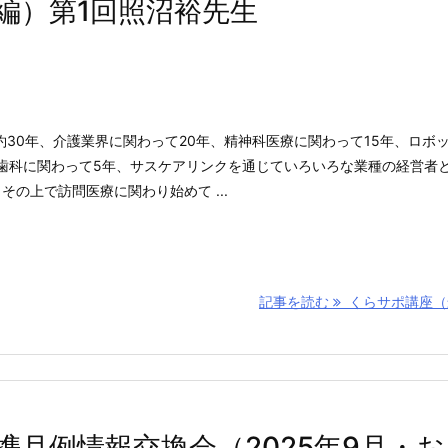
編）第1回照沼裕先生
30年、介護業界に関わって20年、精神科医療に関わって15年、ロボ
、歯科に関わって5年、サスケアリンクを通じていろいろな業種の経営者
その上で訪問医療に関わり始めて ...
記事を読む
くらサポ講座（最 
月例情報交換会（2025年9月・お