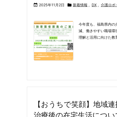

2025年11月2日

新着情報
,
DX
,
介護ロボ
今年度も、福島県内の
減、働きやすい職場環
理解と活用に向けた教育
【おうちで笑顔】地域連携
治療後の在宅生活につい