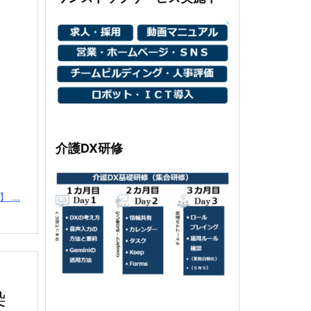
介護DX研修
...
染