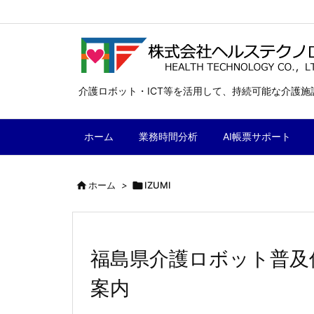
介護ロボット・ICT等を活用して、持続可能な介護
ホーム
業務時間分析
AI帳票サポート

ホーム
>

IZUMI
福島県介護ロボット普及
案内