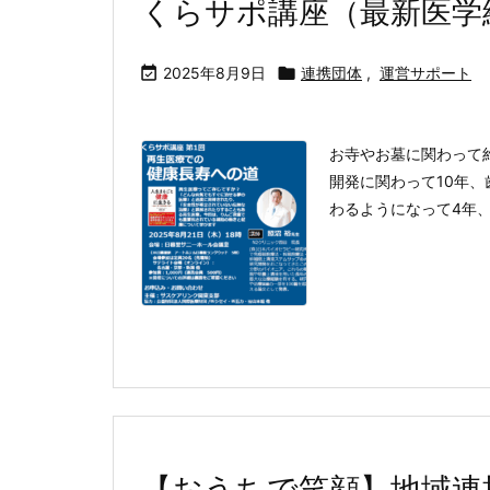
くらサポ講座（最新医学

2025年8月9日

連携団体
,
運営サポート
お寺やお墓に関わって約
開発に関わって10年
わるようになって4年、
【おうちで笑顔】地域連携