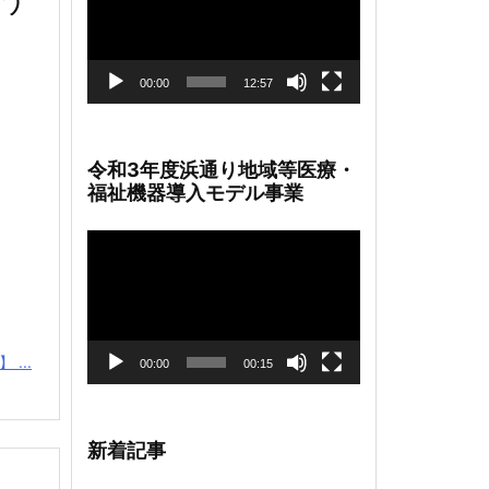
レ
ー
ヤ
ー
00:00
12:57
令和3年度浜通り地域等医療・
福祉機器導入モデル事業
動
画
プ
レ
ー
ヤ
...
ー
00:00
00:15
新着記事