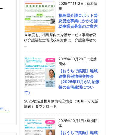
2025年11月2日
:
新着情
ー
報
福島県介護ロボット普
及促進事業にかかる補
助事業者募集のご案内
今年度も、福島県内の介護サービス事業者及
び介護福祉士養成校を対象に、介護従事者の
...
2025年10月20日
:
連携
団体
【おうちで笑顔】地域
連携月例情報交換会
（2025年11月がん治療
後の在宅生活につい
て）
2025地域連携月例情報交換会（10月・がん治
療後）ダウンロード
...
2025年10月1日
:
連携団
体
【おうちで笑顔】地域