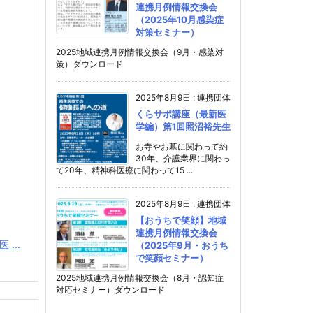
連携月例情報交換会
（2025年10月感染症
対策セミナー）
2025地域連携月例情報交換会（9月・感染対
策）ダウンロード
2025年8月9日
:
連携団体
くらサポ講座（最新医
学編）第1回照沼裕先生
お寺やお墓に関わって約
30年、介護業界に関わっ
て20年、精神科医療に関わって15 ...
2025年8月9日
:
連携団体
【おうちで笑顔】地域
連携月例情報交換会
...
（2025年9月・おうち
で笑顔セミナー）
2025地域連携月例情報交換会（8月・認知症
対応セミナー）ダウンロード