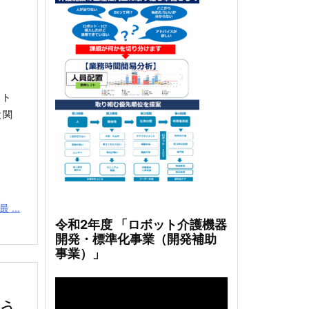
ット
と関
...
令和2年度 「ロボット介護機器
開発・標準化事業（開発補助
事業）」
動
画
う
プ