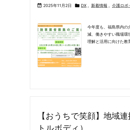

2025年11月2日

DX
,
新着情報
,
介護ロボ
今年度も、福島県内の
減、働きやすい職場環
理解と活用に向けた教育
【おうちで笑顔】地域連携
トルボディ）