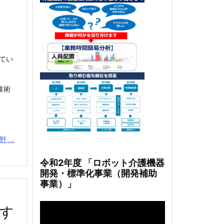
てい
技術
...
令和2年度 「ロボット介護機器
開発・標準化事業（開発補助
事業）」
動
ます
画
プ