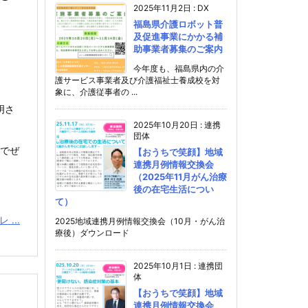
2025年11月2日
:
DX
福島県介護ロボット普
及促進事業にかかる補
助事業者募集のご案内
今年度も、福島県内の介
護サービス事業者及び介護福祉士養成校を対
象に、介護従事者の ...
明さ
2025年10月20日
:
連携
団体
のでぜ
【おうちで笑顔】地域
連携月例情報交換会
（2025年11月がん治療
後の在宅生活につい
て）
...
2025地域連携月例情報交換会（10月・がん治
療後）ダウンロード
2025年10月1日
:
連携団
体
【おうちで笑顔】地域
連携月例情報交換会