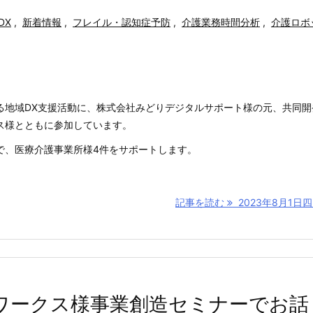
DX
,
新着情報
,
フレイル・認知症予防
,
介護業務時間分析
,
介護ロボ
る地域DX支援活動に、株式会社みどりデジタルサポート様の元、共同開
ス様とともに参加しています。
業で、医療介護事業所様4件をサポートします。
記事を読む
2023年8月1日四国
ンワークス様事業創造セミナーでお話