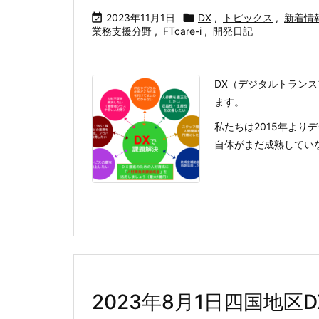

2023年11月1日

DX
,
トピックス
,
新着情
業務支援分野
,
FTcare-i
,
開発日記
DX（デジタルトラン
ます。
私たちは2015年より
自体がまだ成熟していなか
2023年8月1日四国地