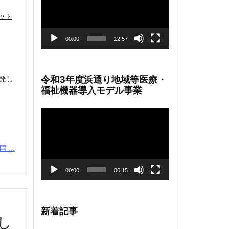
レ
ット
ー
ヤ
ー
00:00
12:57
発し
令和3年度浜通り地域等医療・
福祉機器導入モデル事業
動
画
プ
レ
 ...
ー
ヤ
ー
00:00
00:15
新着記事
し