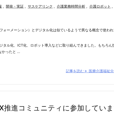
報
,
開発・実証
,
サスケアリンク
,
介護業務時間分析
,
介護ロボット
,
スフォーメーション）とデジタル化は似ているようで異なる概念で使われ
デジタル化、ICT化、ロボット導入などに取り組んできました。もちろん
ったと ...
記事を読む
医療介護福祉分野 
区DX推進コミュニティに参加してい