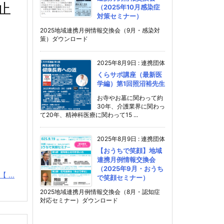
止
（2025年10月感染症
対策セミナー）
2025地域連携月例情報交換会（9月・感染対
策）ダウンロード
2025年8月9日
:
連携団体
くらサポ講座（最新医
学編）第1回照沼裕先生
お寺やお墓に関わって約
30年、介護業界に関わっ
て20年、精神科医療に関わって15 ...
2025年8月9日
:
連携団体
【おうちで笑顔】地域
連携月例情報交換会
（2025年9月・おうち
 ...
で笑顔セミナー）
2025地域連携月例情報交換会（8月・認知症
対応セミナー）ダウンロード