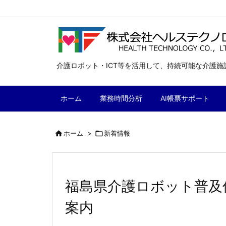
介護ロボット・ICT等を活用して、持続可能な介護
ホーム
業務時間分析
AI帳票サポート

ホーム
>

新着情報
福島県介護ロボット普及
案内