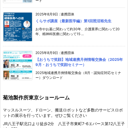
ード
2025年8月9日
:
連携団体
くらサポ講座（最新医学編）第1回照沼裕先生
お寺やお墓に関わって約30年、介護業界に関わって20
年、精神科医療に関わって15 ...
2025年8月9日
:
連携団体
【おうちで笑顔】地域連携月例情報交換会（2025年
9月・おうちで笑顔セミナー）
2025地域連携月例情報交換会（8月・認知症対応セミナ
ー）ダウンロード
菊池製作所東京ショールーム
マッスルスーツ、ドローン、搬送ロボットなど多数のサービスロボ
ットの展示を行っています。ぜひご覧ください
JR八王子駅北口より徒歩2分 八王子市東町7-6エバース第12八王子