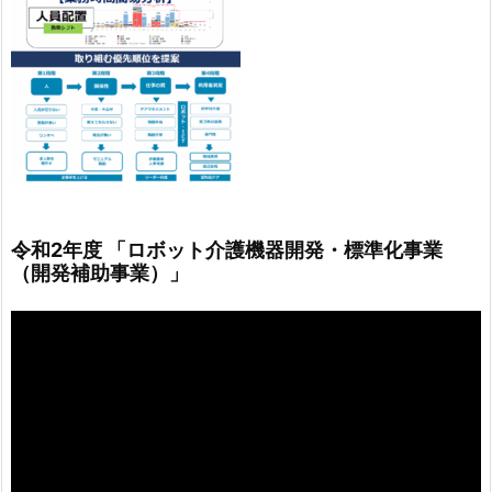
令和2年度 「ロボット介護機器開発・標準化事業
（開発補助事業）」
動
画
プ
レ
ー
ヤ
ー