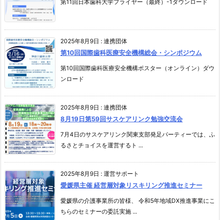
第11回日本歯科大学フライヤー（最終）-1ダウンロード
2025年8月9日
:
連携団体
第10回国際歯科医療安全機構総会・シンポジウム
第10回国際歯科医療安全機構ポスター（オンライン）ダウ
ンロード
2025年8月9日
:
連携団体
8月19日第59回サスケアリンク勉強交流会
7月4日のサスケアリンク関東支部発足パーティーでは、ふ
るさとチョイスを運営するト ...
2025年8月9日
:
運営サポート
愛媛県主催 経営層対象リスキリング推進セミナー
愛媛県の介護事業所の皆様、 令和5年地域DX推進事業にこ
ちらのセミナーの委託実施 ...