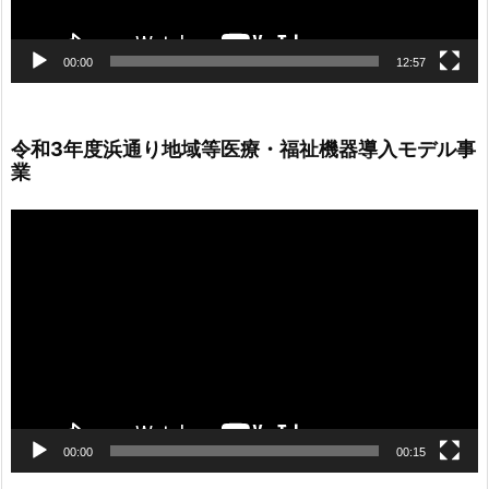
00:00
12:57
令和3年度浜通り地域等医療・福祉機器導入モデル事
業
動
画
プ
レ
ー
ヤ
ー
00:00
00:15