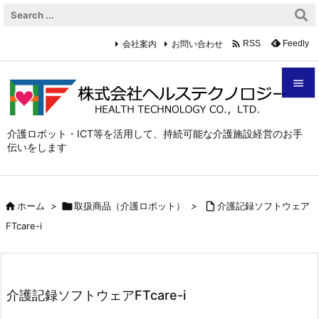

会社案内
お問い合わせ
Feedly
RSS


メニュ
介護ロボット・ICT等を活用して、持続可能な介護施設経営のお手
伝いをします

サイド

前へ

ホーム
>

取扱商品（介護ロボット）
>

介護記録ソフトウェア

FTcare-i
次へ

検索
介護記録ソフトウェアFTcare-i